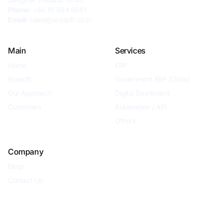
Phone:
+66 91 464 6661
Email:
sales@ecosoft.co.th
Main
Services
Home
ERP
Ecosoft
Government ERP (Odoo)
Our Approach
Digital Dashboard
Customers
Automation / API
Others
Company
Blogs
Contact Us