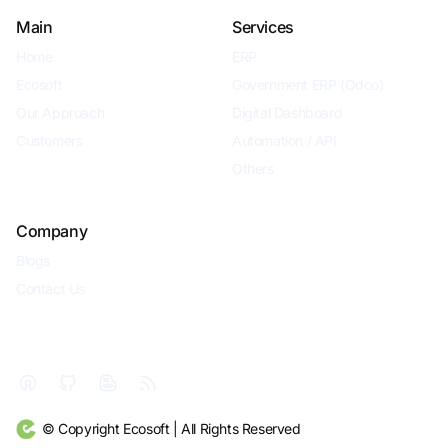
Main
Services
Home
ERP
Ecosoft
Government ERP (Odoo)
Our Approach
Digital Dashboard
Customers
Automation / API
Others
Company
Blogs
Contact Us
© Copyright Ecosoft | All Rights Reserved