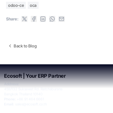
odoo-ce
oca
Share:
Back to Blog
Ecosoft | Your ERP Partner
Address:
459/132 Suksawat Rd. Ratchaburana
Bangkok Thailand 10140
Phone:
+66 91 464 6661
Email:
sales@ecosoft.co.th