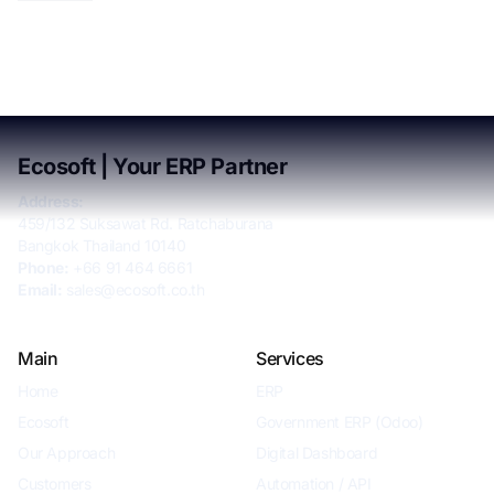
Ecosoft | Your ERP Partner
Address:
459/132 Suksawat Rd. Ratchaburana
Bangkok Thailand 10140
Phone:
+66 91 464 6661
Email:
sales@ecosoft.co.th
Main
Services
Home
ERP
Ecosoft
Government ERP (Odoo)
Our Approach
Digital Dashboard
Customers
Automation / API