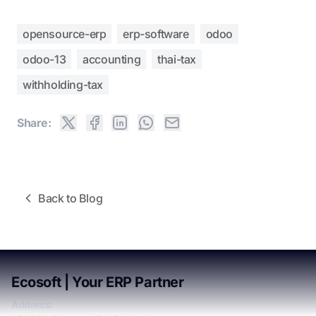
opensource-erp
erp-software
odoo
odoo-13
accounting
thai-tax
withholding-tax
Share:
Back to Blog
Ecosoft | Your ERP Partner
Address: