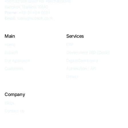
459/132 Suksawat Rd. Ratchaburana
Bangkok Thailand 10140
Phone:
+66 91 464 6661
Email:
sales@ecosoft.co.th
Main
Services
Home
ERP
Ecosoft
Government ERP (Odoo)
Our Approach
Digital Dashboard
Customers
Automation / API
Others
Company
Blogs
Contact Us